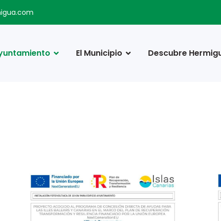
migua.com
yuntamiento
El Municipio
Descubre Hermig