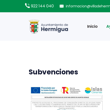
922 144 040
informacion@villadeher
Inicio
A
Subvenciones